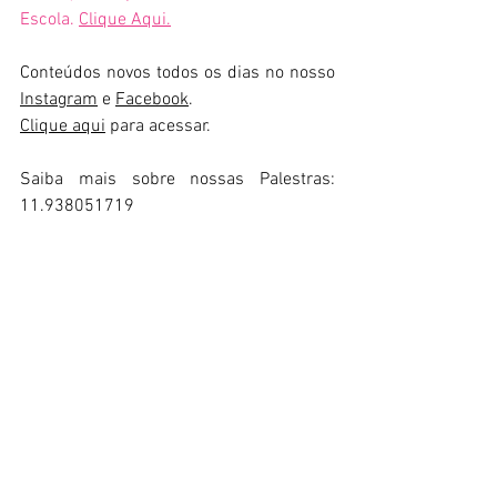
Escola. 
Clique Aqui.
Conteúdos novos todos os dias no nosso 
Instagram
 e 
Facebook
.
Clique aqui
 para acessar.
Saiba mais sobre nossas Palestras: 
11.938051719
📖 Livro "Guia para Família Parceira da 
Escola no Pós-Pandemia": 
Clique 
aqui
 para comprar
📖 Livro "Socorro, meu filho não estuda": 
Clique aqui
 para comprar