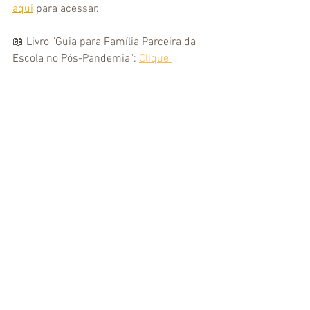
aqui
 para acessar.
📖 Livro "Guia para Família Parceira da 
Escola no Pós-Pandemia": 
Clique 
aqui
 para comprar
📖 Livro "Socorro, meu filho não estuda": 
Clique aqui
 para comprar
Ver tudo
Posts Relacionados