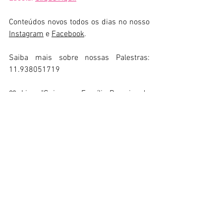
Conteúdos novos todos os dias no nosso 
Instagram
 e 
Facebook
.
Saiba mais sobre nossas Palestras: 
11.938051719
📖 Livro "Guia para Família Parceira da 
Escola no Pós-Pandemia": 
Clique 
aqui
 para comprar
📖 Livro "Socorro, meu filho não estuda": 
Clique aqui
 para comprar