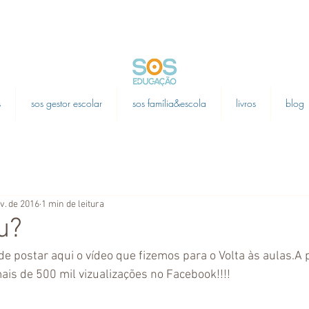
s
sos gestor escolar
sos família&escola
livros
blog
ev. de 2016
1 min de leitura
u?
e postar aqui o vídeo que fizemos para o Volta às aulas.A p
ais de 500 mil vizualizações no Facebook!!!!