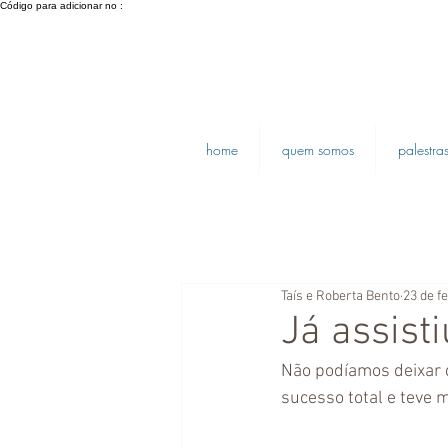
Código para adicionar no :
home
quem somos
palestra
Taís e Roberta Bento
23 de f
Já assisti
Não podíamos deixar d
sucesso total e teve m