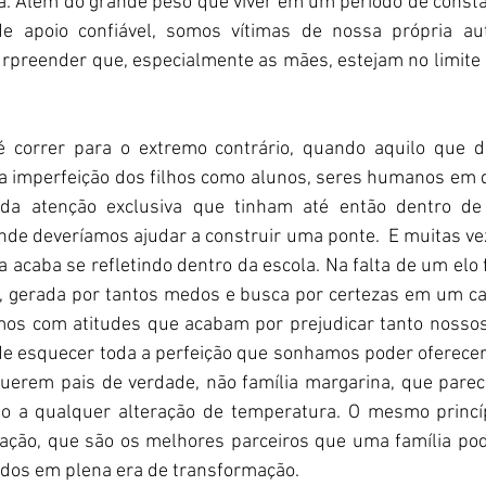
a. Além do grande peso que viver em um período de const
e apoio confiável, somos vítimas de nossa própria aut
urpreender que, especialmente as mães, estejam no limite 
 correr para o extremo contrário, quando aquilo que d
r a imperfeição dos filhos como alunos, seres humanos em 
a atenção exclusiva que tinham até então dentro de 
de deveríamos ajudar a construir uma ponte.  E muitas v
 acaba se refletindo dentro da escola. Na falta de um elo f
la, gerada por tantos medos e busca por certezas em um c
imos com atitudes que acabam por prejudicar tanto nossos 
e esquecer toda a perfeição que sonhamos poder oferecer a
uerem pais de verdade, não família margarina, que parece 
o a qualquer alteração de temperatura. O mesmo princíp
cação, que são os melhores parceiros que uma família pode
idos em plena era de transformação. 