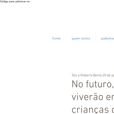
Código para adicionar no :
home
quem somos
palestra
Taís e Roberta Bento
20 de a
No futuro,
viverão 
crianças d