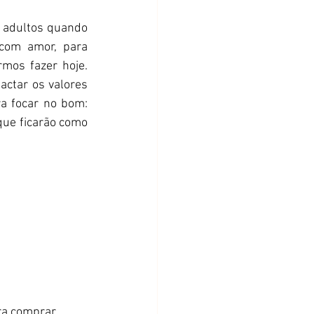
 adultos quando 
com amor, para 
os fazer hoje. 
ctar os valores 
a focar no bom: 
ue ficarão como 
ra comprar