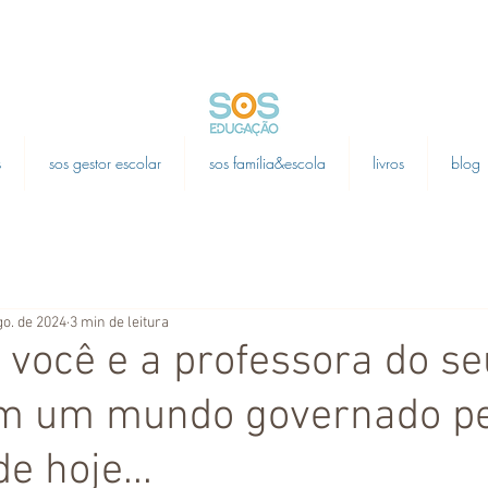
s
sos gestor escolar
sos família&escola
livros
blog
go. de 2024
3 min de leitura
 você e a professora do se
em um mundo governado p
e hoje...