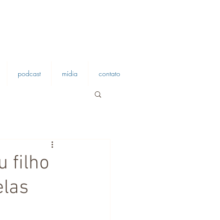
podcast
mídia
contato
u filho
elas