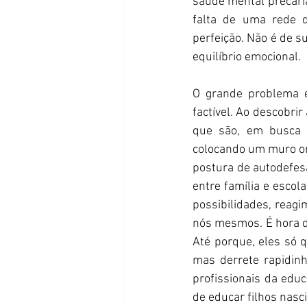
saúde mental precári
falta de uma rede d
perfeição. Não é de s
equilíbrio emocional. 
O grande problema é
factível. Ao descobri
que são, em busca d
colocando um muro on
postura de autodefesa
entre família e esco
possibilidades, reag
nós mesmos. É hora d
Até porque, eles só q
mas derrete rapidinh
profissionais da edu
de educar filhos nasc