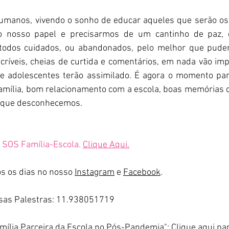
manos, vivendo o sonho de educar aqueles que serão os
o nosso papel e precisarmos de um cantinho de paz, 
todos cuidados, ou abandonados, pelo melhor que puderm
ríveis, cheias de curtida e comentários, em nada vão impa
e adolescentes terão assimilado. É agora o momento par
ília, bom relacionamento com a escola, boas memórias q
ro que desconhecemos.
 SOS Família-Escola. 
Clique Aqui.
s os dias no nosso 
Instagram
 e 
Facebook
.
sas Palestras: 11.938051719
amília Parceira da Escola no Pós-Pandemia": 
Clique aqui
 pa