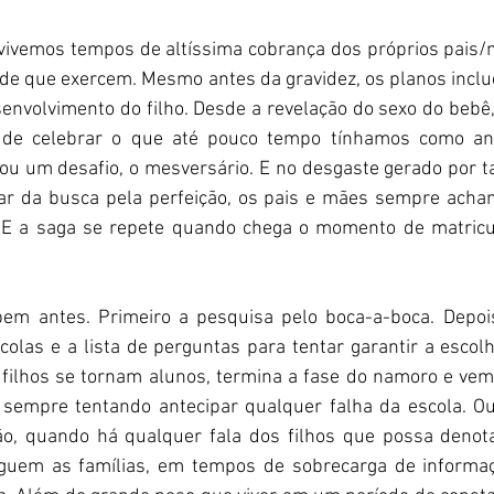
vivemos tempos de altíssima cobrança dos próprios pais/
ade que exercem. Mesmo antes da gravidez, os planos inclu
envolvimento do filho. Desde a revelação do sexo do bebê,
 de celebrar o que até pouco tempo tínhamos como aniv
u um desafio, o mesversário. E no desgaste gerado por 
ar da busca pela perfeição, os pais e mães sempre acha
. E a saga se repete quando chega o momento de matricul
em antes. Primeiro a pesquisa pelo boca-a-boca. Depois
colas e a lista de perguntas para tentar garantir a escolh
 filhos se tornam alunos, termina a fase do namoro e vem 
 sempre tentando antecipar qualquer falha da escola. Ou
ão, quando há qualquer fala dos filhos que possa denot
eguem as famílias, em tempos de sobrecarga de informaç