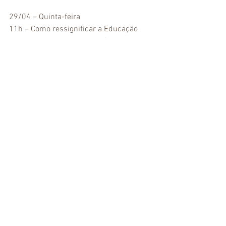
29/04 – Quinta-feira
11h – Como ressignificar a Educação 
em tempos de pandemia Débora 
Garofalo, considerada uma entre as 10 
melhores Professoras do mundo pelo 
Global Teacher Prize 2019, Nobel de 
Educação
16h – Educação no Terceiro Setor 
Fernanda Lancellotti, ONG LAR
30/04 – Sexta-feira
11h – Coletivo Leitor: como estimular o 
hábito de leitura desde a infância 
Carolina Tresolavy – SOMOS Educação 
(Literatura)
16h – O futuro da Educação num mundo 
pós-pandemia Rafael Parente, BEĨ 
Educação