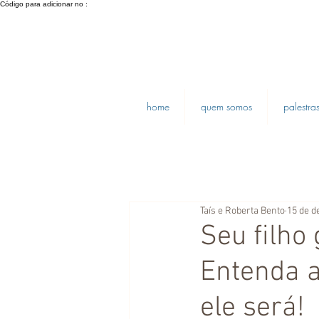
Código para adicionar no :
home
quem somos
palestra
Taís e Roberta Bento
15 de d
Seu filho
Entenda a
ele será!