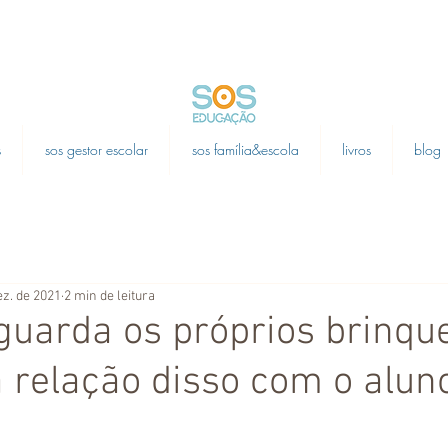
s
sos gestor escolar
sos família&escola
livros
blog
ez. de 2021
2 min de leitura
 guarda os próprios brinqu
 relação disso com o alun