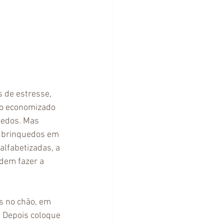
s de estresse, 
po economizado 
uedos. Mas 
s brinquedos em 
alfabetizadas, a 
dem fazer a 
s no chão, em 
 Depois coloque 