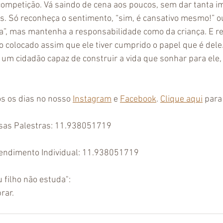
ompetição. Vá saindo de cena aos poucos, sem dar tanta im
. Só reconheça o sentimento, “sim, é cansativo mesmo!” o
a”, mas mantenha a responsabilidade como da criança. E r
o colocado assim que ele tiver cumprido o papel que é dele.
r um cidadão capaz de construir a vida que sonhar para ele,
s os dias no nosso 
Instagram
 e 
Facebook
. 
Clique aqui
 para
sas Palestras: 11.938051719
Atendimento Individual: 11.938051719
 filho não estuda": 
rar. 