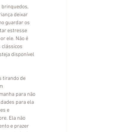
 brinquedos, 
iança deixar 
o guardar os 
tar estresse 
or ele. Não é 
 clássicos 
eja disponível 
 tirando de 
m 
 manha para não 
dades para ela 
es e 
re. Ela não 
nto e prazer 