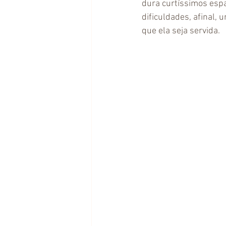
dura curtíssimos espa
dificuldades, afinal,
que ela seja servida. 