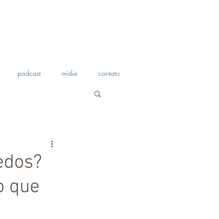
podcast
mídia
contato
edos?
o que