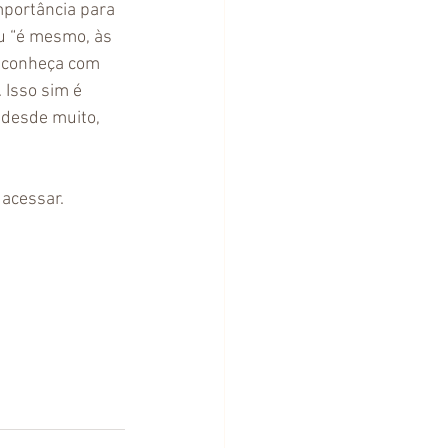
portância para 
u “é mesmo, às 
econheça com 
 Isso sim é 
 desde muito, 
 acessar. 