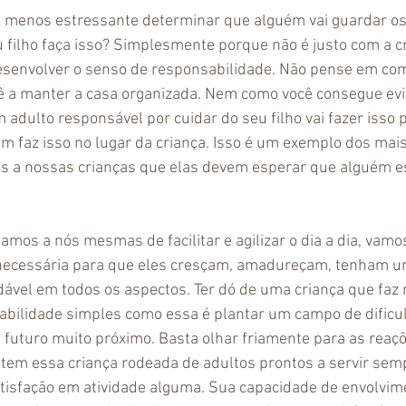
 e menos estressante determinar que alguém vai guardar os
 filho faça isso? Simplesmente porque não é justo com a cr
esenvolver o senso de responsabilidade. Não pense em com
ê a manter a casa organizada. Nem como você consegue evi
adulto responsável por cuidar do seu filho vai fazer isso p
 faz isso no lugar da criança. Isso é um exemplo dos mais
 a nossas crianças que elas devem esperar que alguém est
mos a nós mesmas de facilitar e agilizar o dia a dia, vamos
 necessária para que eles cresçam, amadureçam, tenham u
ável em todos os aspectos. Ter dó de uma criança que faz
bilidade simples como essa é plantar um campo de dificul
futuro muito próximo. Basta olhar friamente para as reaçõ
em essa criança rodeada de adultos prontos a servir semp
tisfação em atividade alguma. Sua capacidade de envolvime