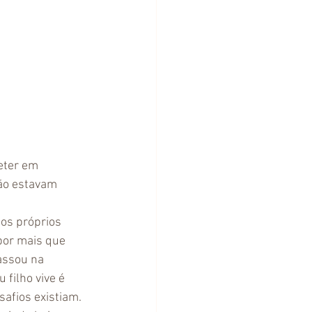
eter em 
ão estavam 
os próprios 
por mais que 
assou na 
filho vive é 
afios existiam. 