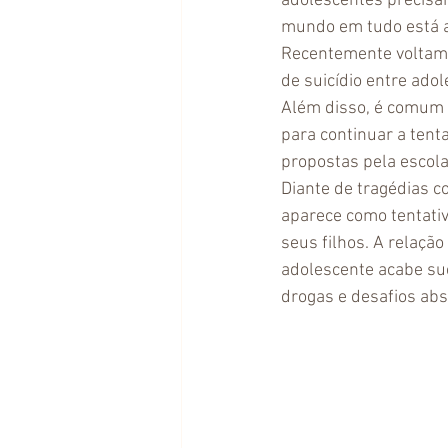
adolescentes precisa
mundo em tudo está a
Recentemente voltamo
de suicídio entre adol
Além disso, é comum o
para continuar a tent
propostas pela escola
Diante de tragédias co
aparece como tentativ
seus filhos. A relaçã
adolescente acabe suc
drogas e desafios ab