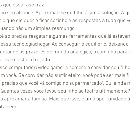
 que essa fase traz. 
á ao seu alcance. Aproximar-se do filho é sim a solução. A 
o o que ele quer é ficar sozinho e as respostas a tudo que 
 quando não um simples resmungo.
cê só precisa resgatar algumas ferramentas que já estavam
ssa tecnologiachegar. Ao conseguir o equilíbrio, deixando 
entando os prazeres do mundo analógico, o caminho para c
e jovem estará traçado.
desse computador/vídeo game” e comece a convidar seu filho
m você. Se convidar não surtir efeito, você pode ser mais f
 preciso que você vá comigo no supermercado”. Ou, ainda m
! Quantas vezes você levou seu filho ao teatro ultimamente?
ra aproximar a família. Mais que isso, é uma oportunidade ú
olverem 