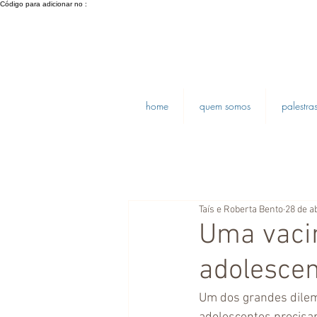
Código para adicionar no :
home
quem somos
palestra
Taís e Roberta Bento
28 de a
Uma vacin
adolesce
Um dos grandes dilema