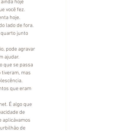
ainda hoje 
 você fez. 
nta hoje. 
o lado de fora. 
 quarto junto 
io, pode agravar 
m ajudar.
 o que se passa 
 tiveram, mas 
lescência.
ntos que eram 
et. É algo que 
pacidade de 
e aplicávamos 
urbilhão de 