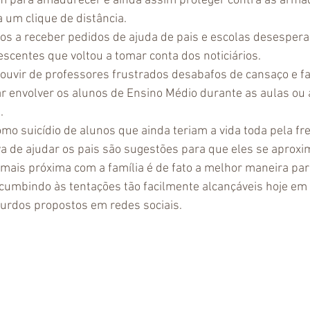
m para amadurecer e ainda assim proteger contra as arma
 um clique de distância.
s a receber pedidos de ajuda de pais e escolas desesper
escentes que voltou a tomar conta dos noticiários.
uvir de professores frustrados desabafos de cansaço e fal
ar envolver os alunos de Ensino Médio durante as aulas ou 
.
mo suicídio de alunos que ainda teriam a vida toda pela fre
a de ajudar os pais são sugestões para que eles se aprox
o mais próxima com a família é de fato a melhor maneira par
umbindo às tentações tão facilmente alcançáveis hoje em 
surdos propostos em redes sociais.