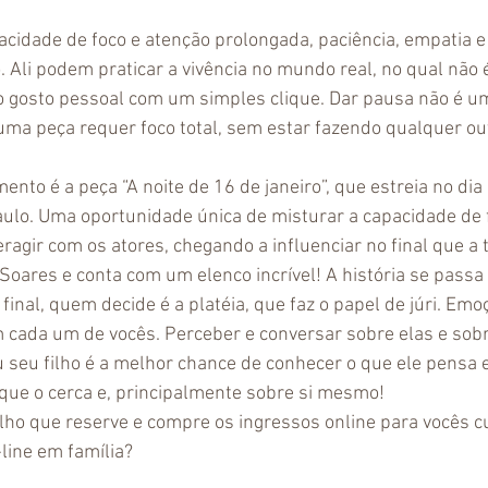
cidade de foco e atenção prolongada, paciência, empatia e
. Ali podem praticar a vivência no mundo real, no qual não é
o gosto pessoal com um simples clique. Dar pausa não é u
 uma peça requer foco total, sem estar fazendo qualquer out
to é a peça “A noite de 16 de janeiro”, que estreia no dia 
ulo. Uma oportunidade única de misturar a capacidade de f
eragir com os atores, chegando a influenciar no final que a 
ô Soares e conta com um elenco incrível! A história se pass
inal, quem decide é a platéia, que faz o papel de júri. Emo
 cada um de vocês. Perceber e conversar sobre elas e sob
eu filho é a melhor chance de conhecer o que ele pensa e
que o cerca e, principalmente sobre si mesmo!
filho que reserve e compre os ingressos online para vocês 
line em família?  