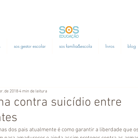
s
sos gestor escolar
sos família&escola
livros
blog
br. de 2018
4 min de leitura
a contra suicídio entre
ntes
s dos pais atualmente é como garantir a liberdade que os 