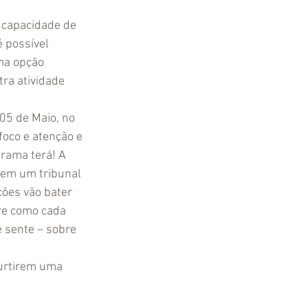
 capacidade de 
 possível 
ma opção 
ra atividade 
05 de Maio, no 
oco e atenção e 
trama terá! A 
a em um tribunal 
ções vão bater 
re como cada 
 sente – sobre 
curtirem uma 