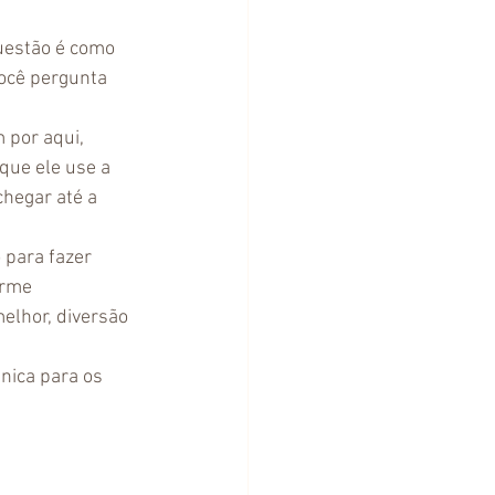
questão é como 
você pergunta 
 por aqui, 
que ele use a 
hegar até a 
 para fazer 
irme 
elhor, diversão 
nica para os 