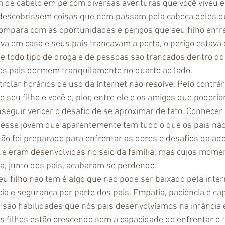
m de cabelo em pé com diversas aventuras que você viveu e 
descobrissem coisas que nem passam pela cabeça deles que
ompara com as oportunidades e perigos que seu filho enfre
va em casa e seus pais trancavam a porta, o perigo estava d
je todo tipo de droga e de pessoas são trancados dentro do
os pais dormem tranquilamente no quarto ao lado.
ntrolar horários de uso da Internet não resolve. Pelo contrár
 seu filho e você e, pior, entre ele e os amigos que poderia
seguir vencer o desafio de se aproximar de fato. Conhecer
 desse jovem que aparentemente tem tudo o que os pais não
ão foi preparado para enfrentar as dores e desafios da ado
ue eram desenvolvidas no seio da família, mas cujos mome
sa, junto dos pais, acabaram se perdendo.
u filho não tem é algo que não pode ser baixado pela intern
ia e segurança por parte dos pais. Empatia, paciência e ca
o são habilidades que nós pais desenvolvíamos na infância 
s filhos estão crescendo sem a capacidade de enfrentar o t