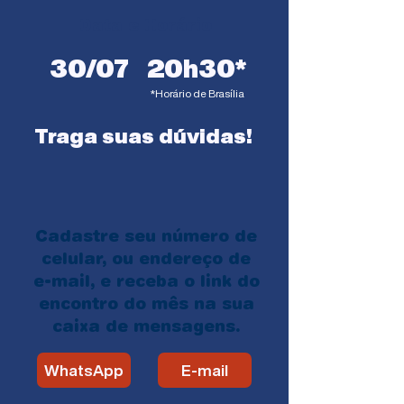
Data e Horário
30/07
20h30*
*Horário de Brasília
Traga suas dúvidas!
Cadastre seu número de
celular, ou endereço de
e-mail, e receba o link do
encontro do mês na sua
caixa de mensagens.
WhatsApp
E-mail