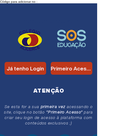
Código para adicionar no :
Parceria
exclusiva
&
Já tenho Login
Primeiro Acesso
ATENÇÃO
Se esta for a sua
primeira vez
acessando o
site, clique no botão
"Primeiro Acesso"
para
criar seu login de acesso à plataforma com
conteúdos exclusivos ;)