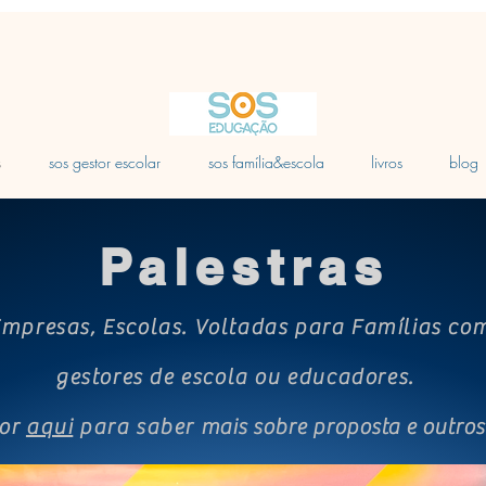
s
sos gestor escolar
sos família&escola
livros
blog
Palestras
Empresas, Escolas. Voltadas para Famílias com
gestores de escola ou educadores.
por
aqui
para saber
mais sobre proposta e outro