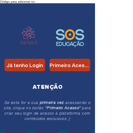
Código para adicionar no :
Parceria
exclusiva
&
Já tenho Login
Primeiro Acesso
ATENÇÃO
Se esta for a sua
primeira vez
acessando o
site, clique no botão
"Primeiro Acesso"
para
criar seu login de acesso à plataforma com
conteúdos exclusivos ;)