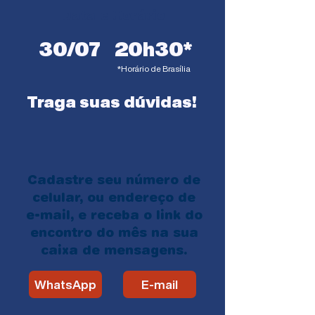
Data e Horário
30/07
20h30*
*Horário de Brasília
Traga suas dúvidas!
Cadastre seu número de
celular, ou endereço de
e-mail, e receba o link do
encontro do mês na sua
caixa de mensagens.
WhatsApp
E-mail