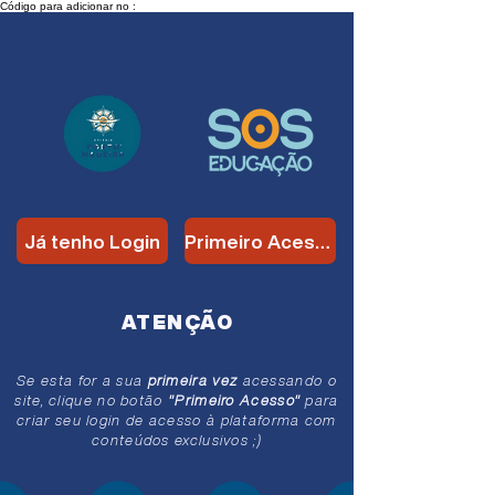
Código para adicionar no :
Parceria
exclusiva
&
Já tenho Login
Primeiro Acesso
ATENÇÃO
Se esta for a sua
primeira vez
acessando o
site, clique no botão
"Primeiro Acesso"
para
criar seu login de acesso à plataforma com
conteúdos exclusivos ;)