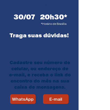
Data e Horário
30/07
20h30*
*Horário de Brasília
Traga suas dúvidas!
Cadastre seu número de
celular, ou endereço de
e-mail, e receba o link do
encontro do mês na sua
caixa de mensagens.
WhatsApp
E-mail