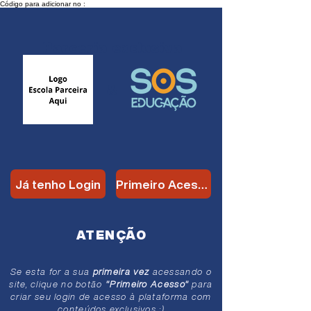
Código para adicionar no :
Parceria
exclusiva
&
Já tenho Login
Primeiro Acesso
ATENÇÃO
Se esta for a sua
primeira vez
acessando o
site, clique no botão
"Primeiro Acesso"
para
criar seu login de acesso à plataforma com
conteúdos exclusivos ;)