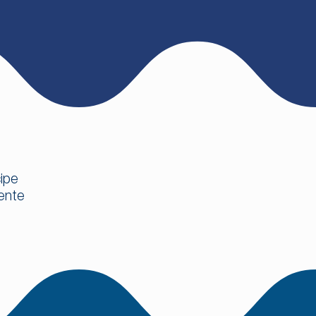
cipe
mente