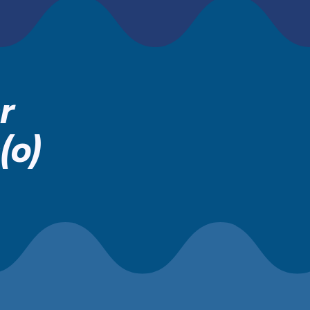
r
(o)