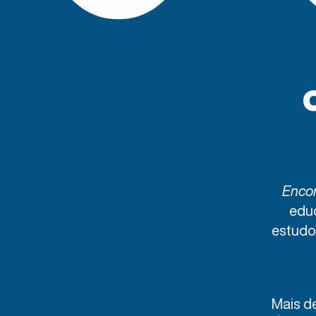
Encon
educ
estudo
​Mais d