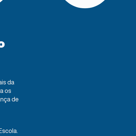
o
is da
a os
ança de
Escola.