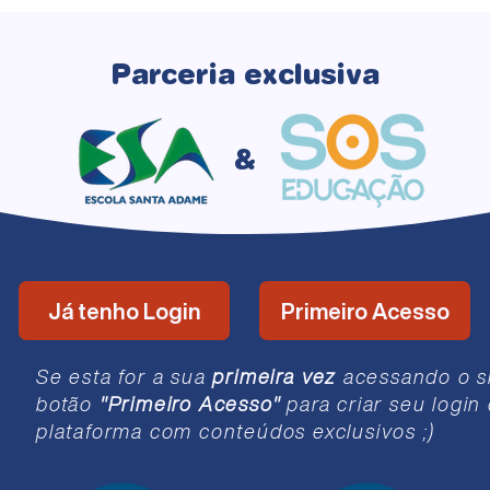
Parceria
exclusiva
&
Já tenho Login
Primeiro Acesso
Se esta for a sua
primeira vez
acessando o si
botão
"Primeiro Acesso"
para criar seu login
plataforma com conteúdos exclusivos ;)