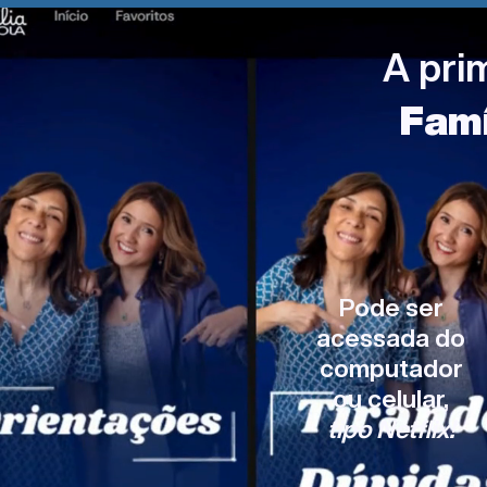
A pri
Famí
Pode ser
acessada do
computador
ou celular,
tipo Netflix!