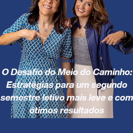
Tema
O Desafio do Meio do Caminho:
Estratégias para um segundo
semestre letivo mais leve e co
ótimos resultados
Data e Horário