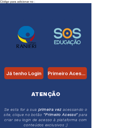
Código para adicionar no :
Parceria
exclusiva
&
Já tenho Login
Primeiro Acesso
ATENÇÃO
Se esta for a sua
primeira vez
acessando o
site, clique no botão
"Primeiro Acesso"
para
criar seu login de acesso à plataforma com
conteúdos exclusivos ;)