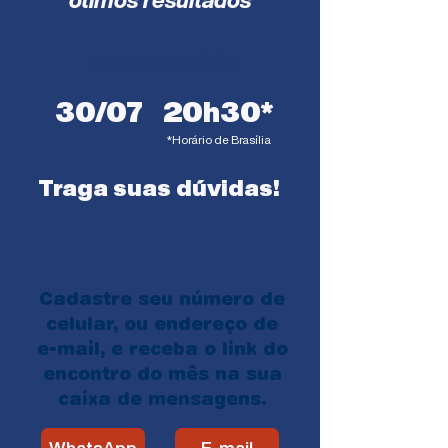
ótimos resultados
Data e Horário
30/07
20h30*
*Horário de Brasília
Traga suas dúvidas!
Cadastre seu número de
celular, ou endereço de
e-mail, e receba o link do
encontro do mês na sua
caixa de mensagens.
WhatsApp
E-mail