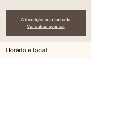
A inscrição está fechada
Ver outros eventos
Horário e local
13 de abr. de 2020, 14:30
Você vai receber um link por email.
Compartilhe esse evento
BrainBento - Direitos Reservados
Contato:
11.938051719