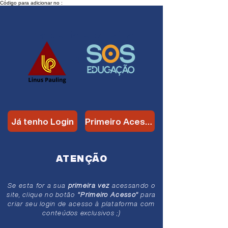
Código para adicionar no :
Parceria
exclusiva
&
Já tenho Login
Primeiro Acesso
ATENÇÃO
Se esta for a sua
primeira vez
acessando o
site, clique no botão
"Primeiro Acesso"
para
criar seu login de acesso à plataforma com
conteúdos exclusivos ;)