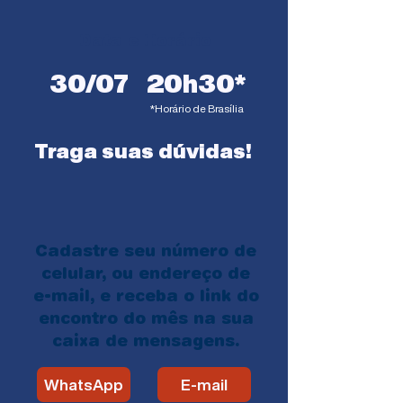
Data e Horário
30/07
20h30*
*Horário de Brasília
Traga suas dúvidas!
Cadastre seu número de
celular, ou endereço de
e-mail, e receba o link do
encontro do mês na sua
caixa de mensagens.
WhatsApp
E-mail