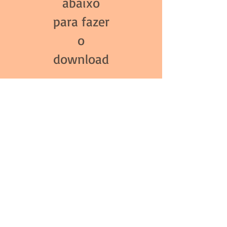
abaixo
para fazer
o
download
Capítulo 9