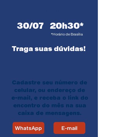
Data e Horário
30/07
20h30*
*Horário de Brasília
Traga suas dúvidas!
Cadastre seu número de
celular, ou endereço de
e-mail, e receba o link do
encontro do mês na sua
caixa de mensagens.
WhatsApp
E-mail