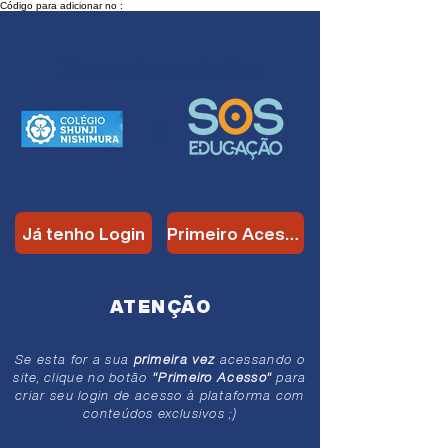
Código para adicionar no :
Parceria
exclusiva
&
Já tenho Login
Primeiro Acesso
ATENÇÃO
Se esta for a sua
primeira vez
acessando o
site, clique no botão
"Primeiro Acesso"
para
criar seu login de acesso à plataforma com
conteúdos exclusivos ;)