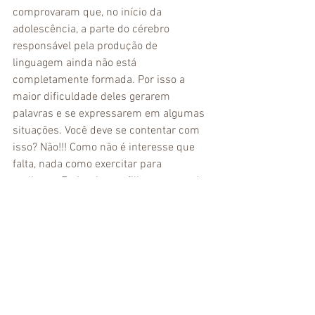
comprovaram que, no início da 
adolescência, a parte do cérebro 
responsável pela produção de 
linguagem ainda não está 
completamente formada. Por isso a 
maior dificuldade deles gerarem 
palavras e se expressarem em algumas 
situações. Você deve se contentar com 
isso? Não!!! Como não é interesse que 
falta, nada como exercitar para 
melhorar. Estimule seu filho a responder 
perguntas abertas. Uma maneira de 
fazer isso é oferecer opções para que 
ele escolha uma delas. Se quiser ir 
ainda mais adiante, assim que ele 
escolher uma opção pergunte o porquê 
da escolha.