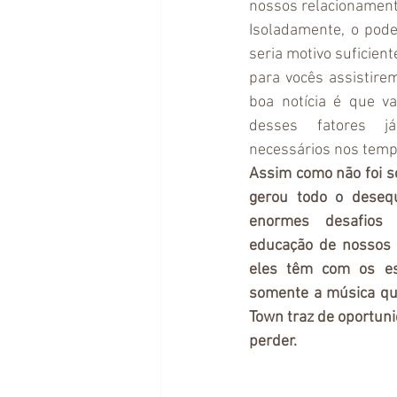
nossos relacionamento
Isoladamente, o pode
seria motivo suficient
para vocês assistire
boa notícia é que v
desses fatores j
necessários nos tempo
Assim como não foi s
gerou todo o desequi
enormes desafios 
educação de nossos f
eles têm com os es
somente a música que
Town traz de oportun
perder.