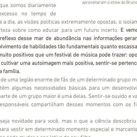
aproveitaram o show do Bruno 
ue somos diariamente 
excesso no tempo de 
dia a dia, as visões políticas extremamente opostas, o isol
erteza sobre como educar para um futuro incerto.
 E vemo
eflexo desse mar de abundância nas informações geran
lvimento de habilidades tão fundamentais quanto escassas
 muito positivos que um festival de música pode trazer: op
cultivar uma autoimagem mais positiva, sentir-se pertence
 família. 
 de uma legião enorme de fãs de um determinado grupo musi
os têm algumas necessidades básicas para um desenvolvi
parte de um grupo maior é uma delas. Sentir-se ouvido e val
esponsáveis compartilham desses momentos com os filh
 seja novidade para você, mas o que a ciência descobriu
ara vestir em determinado momento especial e marcante