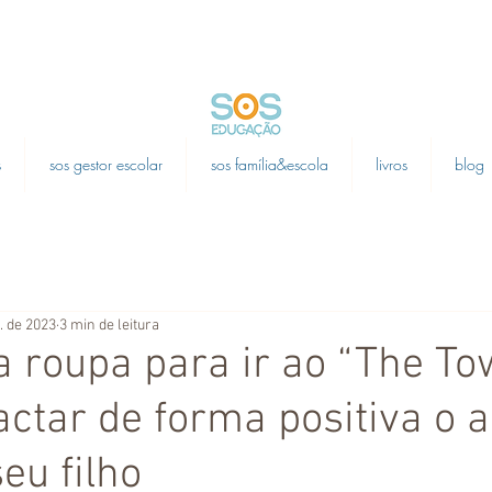
s
sos gestor escolar
sos família&escola
livros
blog
t. de 2023
3 min de leitura
a roupa para ir ao “The To
ctar de forma positiva o 
seu filho