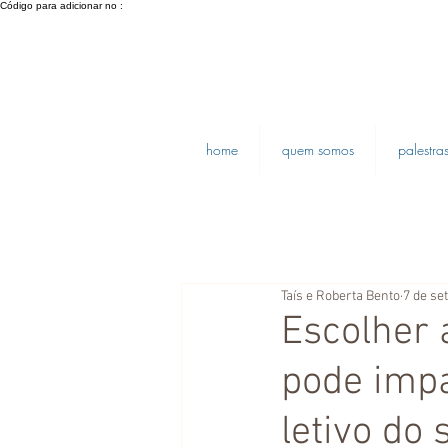
Código para adicionar no :
home
quem somos
palestra
Taís e Roberta Bento
7 de se
Escolher 
pode impa
letivo do 