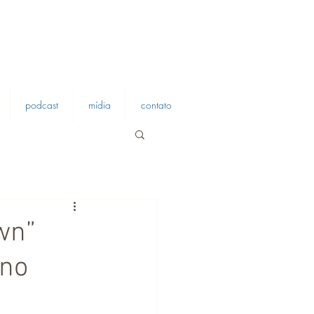
podcast
mídia
contato
wn”
ano