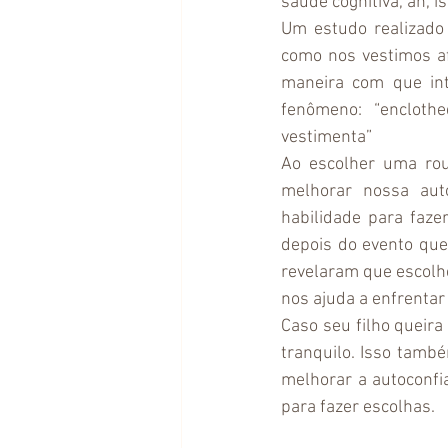
saúde cognitiva, ah, i
Um estudo realizado 
como nos vestimos af
maneira com que int
fenômeno: “enclothe
vestimenta”
Ao escolher uma rou
melhorar nossa auto
habilidade para faze
depois do evento que
revelaram que escol
nos ajuda a enfrentar
Caso seu filho queira
tranquilo. Isso també
melhorar a autoconfi
para fazer escolhas. 