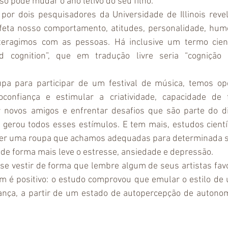
sso pode mudar o ano letivo do seu filho. 
por dois pesquisadores da Universidade de Illinois reve
eta nosso comportamento, atitudes, personalidade, humor
eragimos com as pessoas. Há inclusive um termo cientí
d cognition”, que em tradução livre seria “cognição 
pa para participar de um festival de música, temos opo
confiança e estimular a criatividade, capacidade de f
r novos amigos e enfrentar desafios que são parte do d
 gerou todos esses estímulos. E tem mais, estudos científ
her uma roupa que achamos adequadas para determinada s
 de forma mais leve o estresse, ansiedade e depressão. 
 se vestir de forma que lembre algum de seus artistas favor
m é positivo: o estudo comprovou que emular o estilo de u
ança, a partir de um estado de autopercepção de autonom