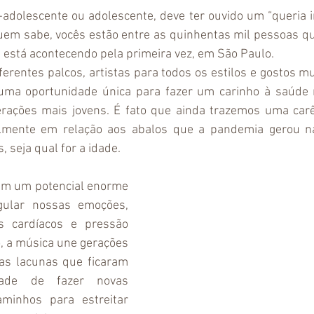
-adolescente ou adolescente, deve ter ouvido um “queria ir”
uem sabe, vocês estão entre as quinhentas mil pessoas qu
e está acontecendo pela primeira vez, em São Paulo. 
erentes palcos, artistas para todos os estilos e gostos musi
ma oportunidade única para fazer um carinho à saúde m
rações mais jovens. É fato que ainda trazemos uma car
almente em relação aos abalos que a pandemia gerou na 
, seja qual for a idade.
tem um potencial enorme 
ular nossas emoções, 
s cardíacos e pressão 
o, a música une gerações 
as lacunas que ficaram 
ade de fazer novas 
minhos para estreitar 