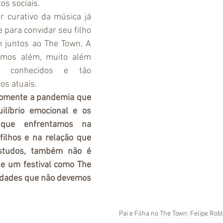
s sociais. 
r curativo da música já 
e para convidar seu filho 
m juntos ao The Town. A 
amos além, muito além 
á conhecidos e tão 
s atuais.  
omente a pandemia que 
líbrio emocional e os 
que enfrentamos na 
ilhos e na relação que 
tudos, também não é 
 um festival como The 
idades que não devemos 
Pai e Filha no The Town: Felipe Rob