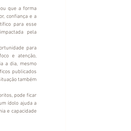
lou que a forma 
, confiança e a 
fico para esse 
impactada pela 
rtunidade para 
oco e atenção, 
ia a dia, mesmo 
icos publicados 
ituação também 
itos, pode ficar 
m ídolo ajuda a 
ia e capacidade 