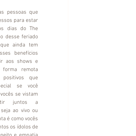
as pessoas que 
ssos para estar 
os dias do The 
 desse feriado 
 que ainda tem 
ses benefícios 
ir aos shows e 
 forma remota 
positivos que 
cial se você 
vocês se vistam 
tir juntos a 
seja ao vivo ou 
ta é como vocês 
tos os ídolos de 
eito e empatia 