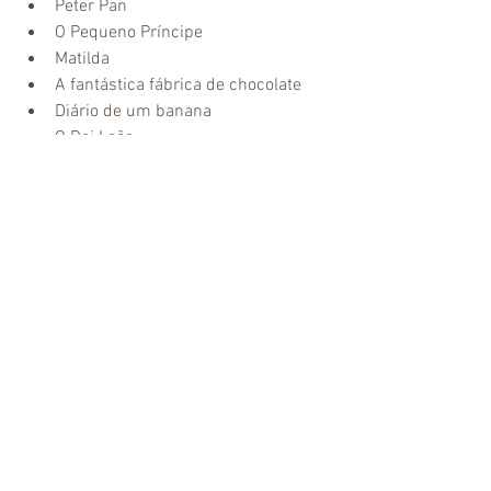
Peter Pan
O Pequeno Príncipe
Matilda
A fantástica fábrica de chocolate
Diário de um banana
O Rei Leão
Viagem ao centro da Terra
O Bom Gigante Amigo
O Extraordinário
Ver tudo
Posts Relacionados